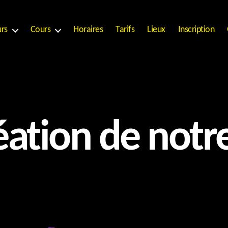
urs
Cours
Horaires
Tarifs
Lieux
Inscription
éation de notr