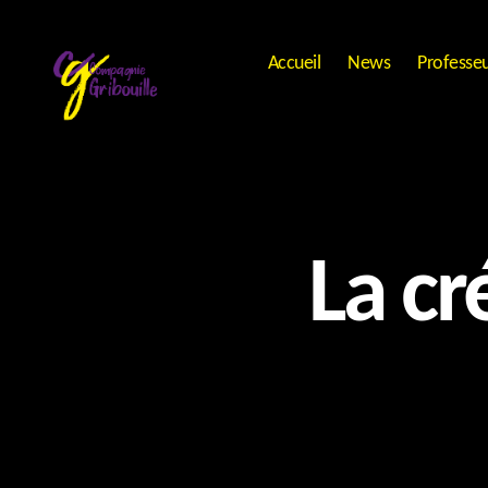
Accueil
News
Professe
Compagnie
Gribouille
La cr