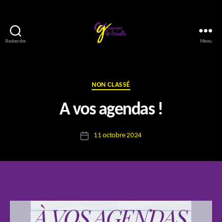
Recherche
Menu
Compagnie
Gribouille
Catégories
NON CLASSÉ
P
A vos agendas !
a
r
Auteur
11 octobre 2024
E
Date
de
l
de
l’article
o
l’article