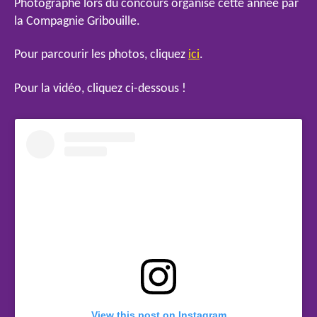
Photographe lors du concours organisé cette année par
danse
la Compagnie Gribouille.
du
Val
Pour parcourir les photos, cliquez
ici
.
d’Oise
Pour la vidéo, cliquez ci-dessous !
View this post on Instagram