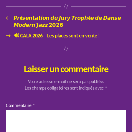
←
𝙋𝙧é𝙨𝙚𝙣𝙩𝙖𝙩𝙞𝙤𝙣 𝙙𝙪 𝙅𝙪𝙧𝙮 𝙏𝙧𝙤𝙥𝙝é𝙚 𝙙𝙚 𝘿𝙖𝙣𝙨𝙚
𝙈𝙤𝙙𝙚𝙧𝙣’𝙅𝙖𝙯𝙯 𝟮𝟬𝟮𝟲
→
🔊 GALA 2026 – Les places sont en vente !
Laisser un commentaire
Votre adresse e-mail ne sera pas publiée.
Les champs obligatoires sont indiqués avec
*
Commentaire
*