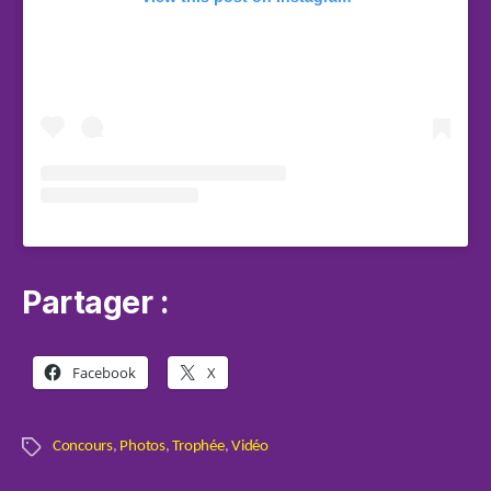
Partager :
Facebook
X
Concours
,
Photos
,
Trophée
,
Vidéo
Étiquettes