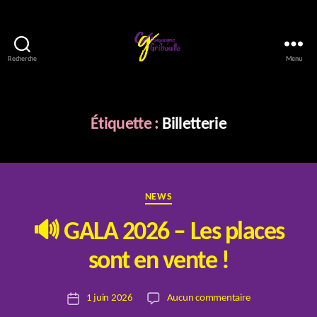
Recherche
Menu
Compagnie
Gribouille
Étiquette :
Billetterie
Catégories
NEWS
🔊 GALA 2026 – Les places
P
sont en vente !
a
r
Auteur
sur
1 juin 2026
Aucun commentaire
E
Date
de
🔊
l
de