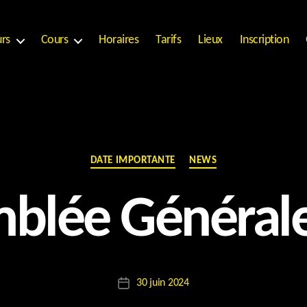
urs
Cours
Horaires
Tarifs
Lieux
Inscription
Catégories
DATE IMPORTANTE
NEWS
blée Général
P
a
r
Auteur
30 juin 2024
E
Date
de
l
de