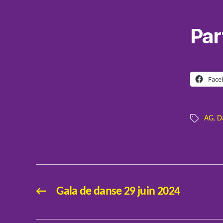
Par
Face
AG
,
D
Étiquettes
←
Gala de danse 29 juin 2024