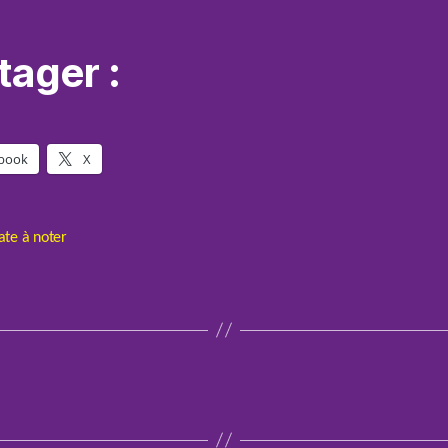
tager :
book
X
ate à noter