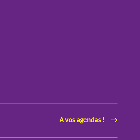
A vos agendas !
→