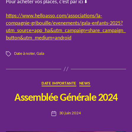
Pour acheter vos places, c’est par ici ⬇️
https://www.helloasso.com/associations/la-
compagnie-gribouille/evenements/gala-enfants-2025?
utm_source=app_ha&utm_campaign=share_campaign_
button&utm_medium=android
Date à noter
,
Gala
Étiquettes
Catégories
DATE IMPORTANTE
NEWS
P
Assemblée Générale 2024
a
r
Auteur
30 juin 2024
E
Date
de
l
de
l’article
o
l’article