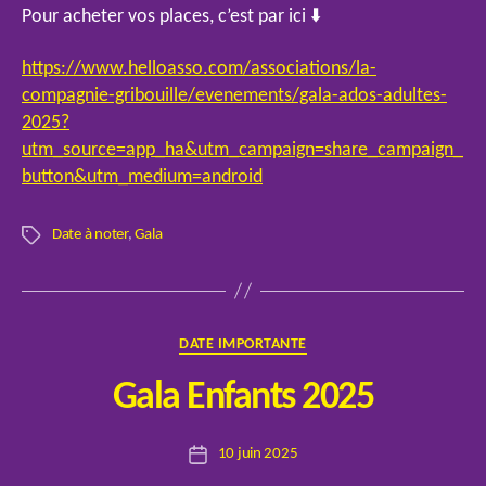
Pour acheter vos places, c’est par ici ⬇️
https://www.helloasso.com/associations/la-
compagnie-gribouille/evenements/gala-ados-adultes-
2025?
utm_source=app_ha&utm_campaign=share_campaign_
button&utm_medium=android
Date à noter
,
Gala
Étiquettes
Catégories
DATE IMPORTANTE
P
Gala Enfants 2025
a
r
Auteur
10 juin 2025
E
Date
de
l
de