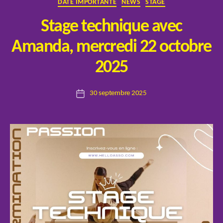
Catégories
DATE IMPORTANTE
NEWS
STAGE
Stage technique avec
Amanda, mercredi 22 octobre
P
2025
a
r
Auteur
30 septembre 2025
E
Date
de
l
de
l’article
o
l’article