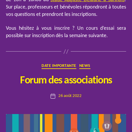
Sur place, professeurs et bénévoles répondront à toutes
vos questions et prendront les inscriptions.
Vous hésitez à vous inscrire ? Un cours d’essai sera
possible sur inscription dès la semaine suivante.
Catégories
DATE IMPORTANTE
NEWS
P
Forum des associations
a
r
Auteur
26 août 2022
E
Date
de
l
de
l’article
o
l’article