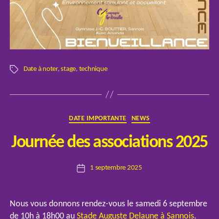
Date à noter
,
stage
,
technique
Étiquettes
Catégories
DATE IMPORTANTE
NEWS
P
Journée des associations 2025
a
r
Auteur
1 septembre 2025
E
Date
de
l
de
l’article
o
l’article
Nous vous donnons rendez-vous le samedi 6 septembre
de 10h à 18h00 au
Stade Auguste Delaune à Sannois
.