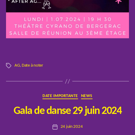
AG
,
Date à noter
Étiquettes
Catégories
DATE IMPORTANTE
NEWS
P
Gala de danse 29 juin 2024
a
r
Auteur
24 juin 2024
E
Date
de
l
de