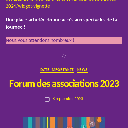
2024/widget-vignette
Une place achetée donne accès aux spectacles de la
journée !
Nous vous attendons nombreux !
Catégories
DATE IMPORTANTE
NEWS
P
Forum des associations 2023
a
r
Auteur
8 septembre 2023
E
Date
de
l
de
l’article
o
l’article