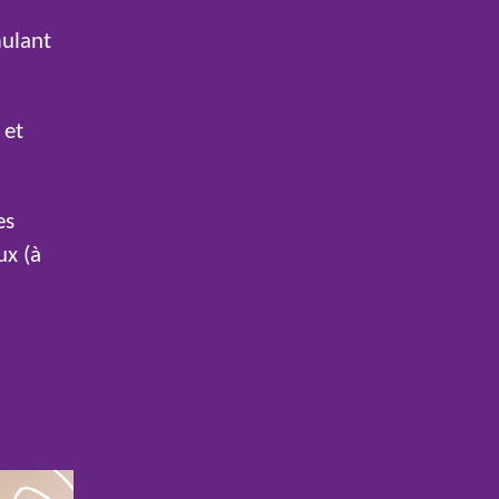
mulant
 et
es
ux (à