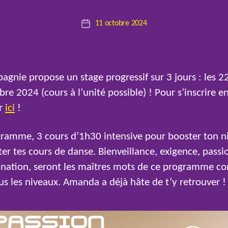
r
Auteur
11 octobre 2024
E
Date
de
l
de
l’article
o
l’article
agnie propose un stage progressif sur 3 jours : les 22
re 2024 (cours à l’unité possible) ! Pour s’inscrire en
ar
ici
!
ramme, 3 cours d’1h30 intensive pour booster ton n
er tes cours de danse. Bienveillance, exigence, passi
nation, seront les maîtres mots de ce programme c
us les niveaux. Amanda a déjà hâte de t’y retrouver !