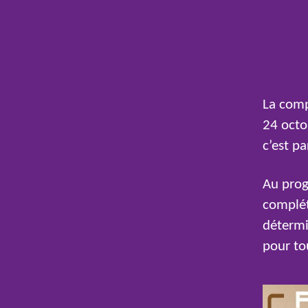
La comp
24 octob
c’est p
Au prog
complét
détermi
pour to