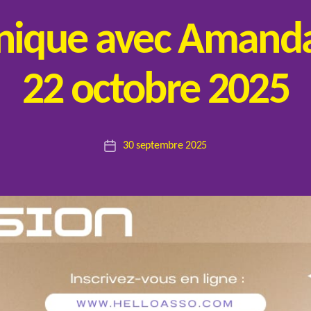
hnique avec Amanda
22 octobre 2025
P
a
r
Auteur
30 septembre 2025
E
Date
de
l
de
l’article
o
l’article