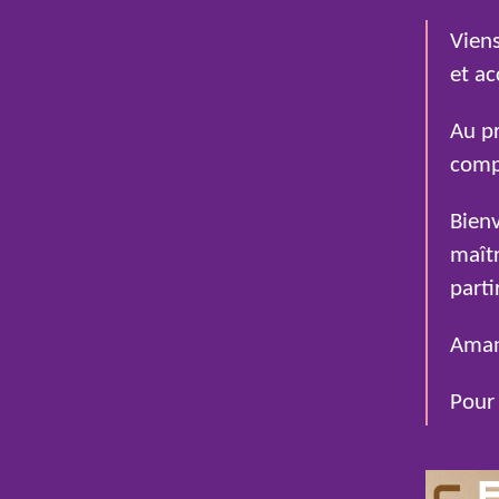
Vien
et ac
Au p
compl
Bienv
maît
parti
Amand
Pour 