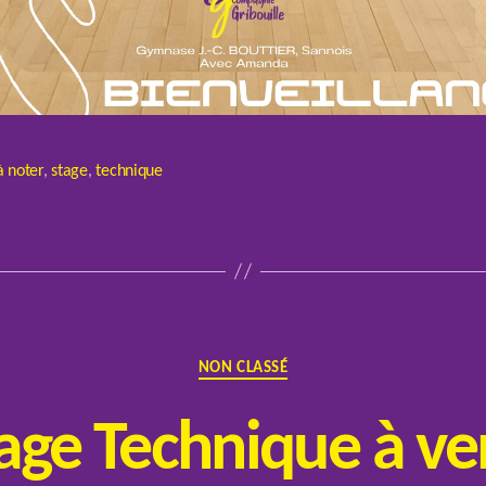
à noter
,
stage
,
technique
Catégories
NON CLASSÉ
age Technique à ve
P
a