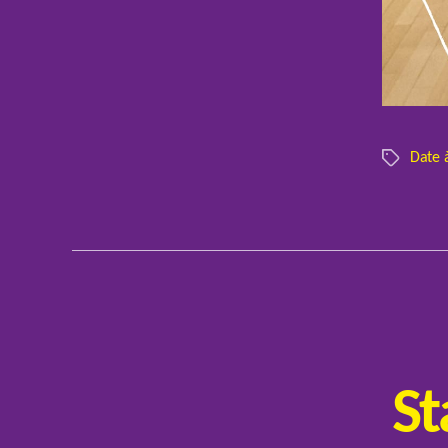
Date 
Étiquettes
St