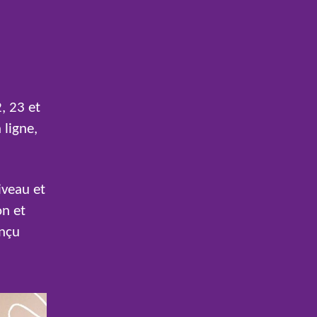
, 23 et
 ligne,
iveau et
on et
onçu