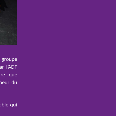
e groupe
ar l’ADF
ire que
coeur du
able qui