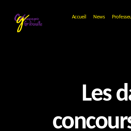
Accueil
News
Professe
Compagnie
Gribouille
Les 
concours