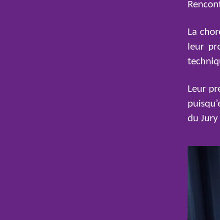
Rencont
La chor
leur pr
techniq
Leur pr
puisqu’e
du Jury