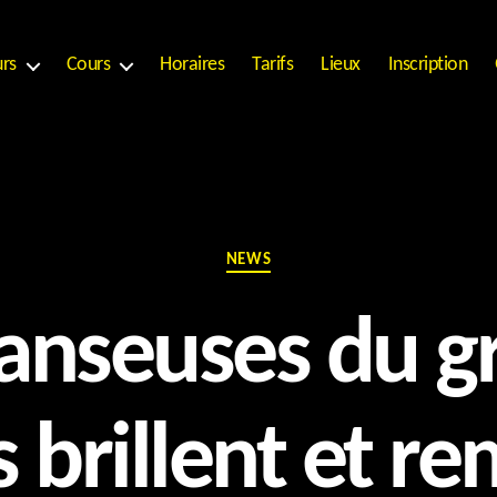
urs
Cours
Horaires
Tarifs
Lieux
Inscription
Catégories
NEWS
danseuses du g
 brillent et r