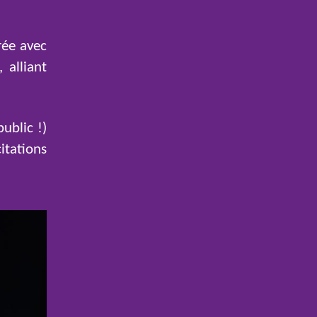
rée avec
 alliant
ublic !)
citations