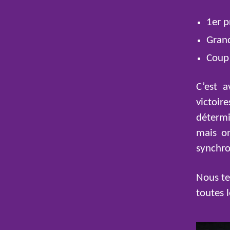
1er p
Grand
Coup 
C’est 
victoir
détermi
mais on
synchro
Nous te
toutes 