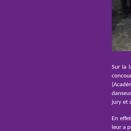
Sur la 
concour
(Acadé
danseus
jury et 
En effe
leur a 