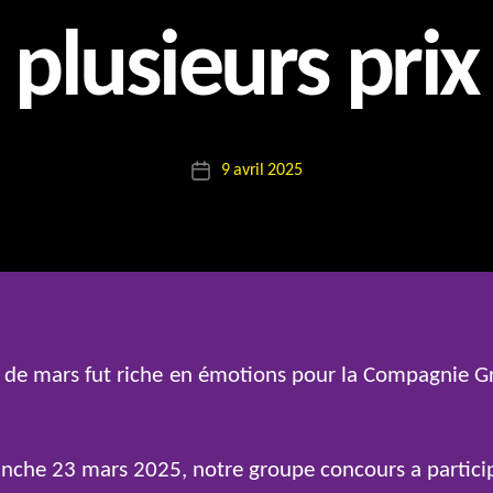
plusieurs prix
P
a
r
Auteur
9 avril 2025
E
Date
de
l
de
l’article
o
l’article
 de mars fut riche en émotions pour la Compagnie Gr
nche 23 mars 2025, notre groupe concours a partici