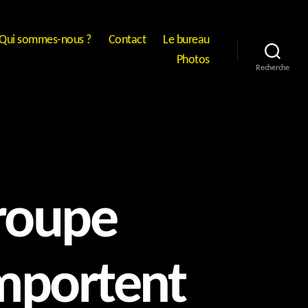
Qui sommes-nous ?
Contact
Le bureau
Photos
Recherche
roupe
emportent