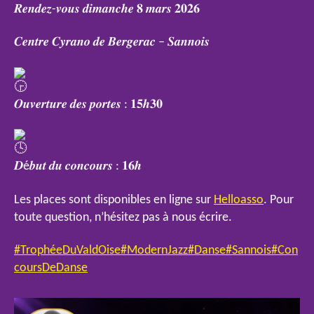
𝑹𝒆𝒏𝒅𝒆𝒛-𝒗𝒐𝒖𝒔 𝒅𝒊𝒎𝒂𝒏𝒄𝒉𝒆 𝟖 𝒎𝒂𝒓𝒔 𝟐𝟎𝟐𝟔
𝑪𝒆𝒏𝒕𝒓𝒆 𝑪𝒚𝒓𝒂𝒏𝒐 𝒅𝒆 𝑩𝒆𝒓𝒈𝒆𝒓𝒂𝒄 – 𝑺𝒂𝒏𝒏𝒐𝒊𝒔
𝑶𝒖𝒗𝒆𝒓𝒕𝒖𝒓𝒆 𝒅𝒆𝒔 𝒑𝒐𝒓𝒕𝒆𝒔 : 𝟏𝟓𝒉𝟑𝟎
𝑫é𝒃𝒖𝒕 𝒅𝒖 𝒄𝒐𝒏𝒄𝒐𝒖𝒓𝒔 : 𝟏𝟔𝒉
Les places sont disponibles en ligne sur
Helloasso
. Pour
toute question, n’hésitez pas à nous écrire.
#TrophéeDuValdOise
#ModernJazz
#Danse
#Sannois
#Con
coursDeDanse