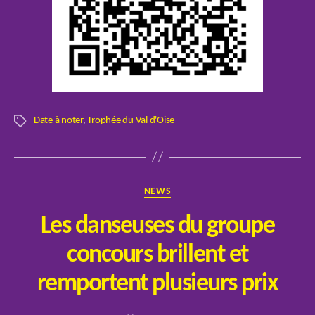
Date à noter
,
Trophée du Val d'Oise
Étiquettes
Catégories
NEWS
Les danseuses du groupe
concours brillent et
P
remportent plusieurs prix
a
r
Auteur