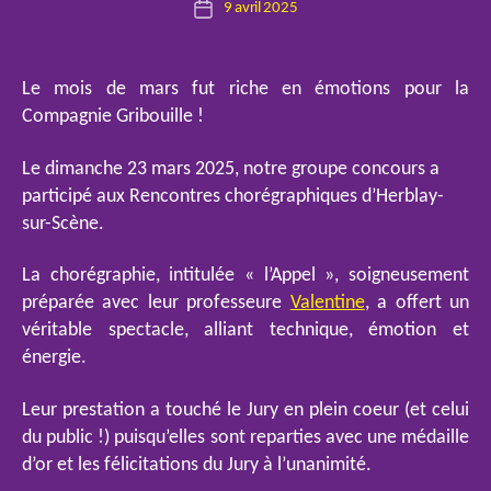
9 avril 2025
E
Date
de
l
de
l’article
o
l’article
Le mois de mars fut riche en émotions pour la
Compagnie Gribouille !
Le dimanche 23 mars 2025, notre groupe concours a
participé aux Rencontres chorégraphiques d’Herblay-
sur-Scène.
La chorégraphie, intitulée « l’Appel », soigneusement
préparée avec leur professeure
Valentine
, a offert un
véritable spectacle, alliant technique, émotion et
énergie.
Leur prestation a touché le Jury en plein coeur (et celui
du public !) puisqu’elles sont reparties avec une médaille
d’or et les félicitations du Jury à l’unanimité.