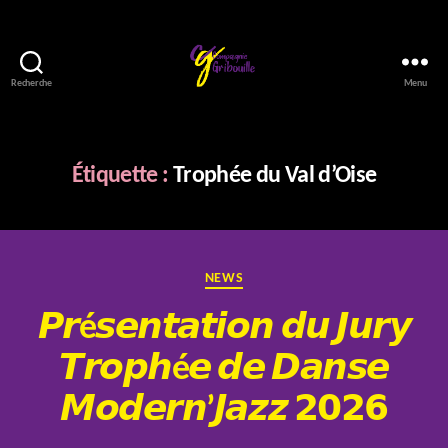
Recherche
Menu
Compagnie
Gribouille
Étiquette :
Trophée du Val d’Oise
Catégories
NEWS
𝙋𝙧é𝙨𝙚𝙣𝙩𝙖𝙩𝙞𝙤𝙣 𝙙𝙪 𝙅𝙪𝙧𝙮
𝙏𝙧𝙤𝙥𝙝é𝙚 𝙙𝙚 𝘿𝙖𝙣𝙨𝙚
P
𝙈𝙤𝙙𝙚𝙧𝙣’𝙅𝙖𝙯𝙯 𝟮𝟬𝟮𝟲
a
r