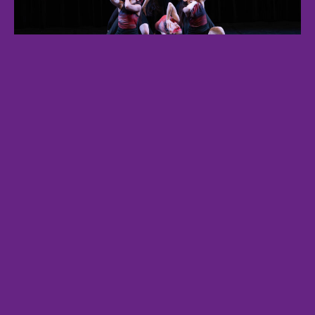
Concours
,
Franconville
,
Rencontres Chorégraphiques
,
Trophée du
Étiquettes
Val d'Oise
Facebook
Instagram
E-
mail
Qui sommes-nous ?
La Compagnie Gribouille est une association à but non