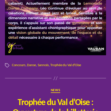
Concours
,
Danse
,
Sannois
,
Trophée du Val d'Oise
Étiquettes
Catégories
NEWS
Trophée du Val d’Oise :
P