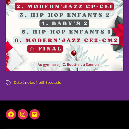
Date à noter
,
Noël
,
Spectacle
Étiquettes
Facebook
Instagram
E-
mail