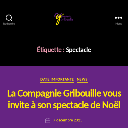
Recherche
Menu
Compagnie
Gribouille
Étiquette :
Spectacle
Catégories
DATE IMPORTANTE
NEWS
La Compagnie Gribouille vous
P
invite à son spectacle de Noël
a
r
Auteur
7 décembre 2025
E
Date
de
l
de