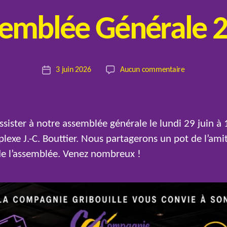
emblée Générale 
P
a
r
Auteur
sur
3 juin 2026
Aucun commentaire
E
Date
de
Assemblée
l
de
l’article
Générale
o
l’article
2026
ssister à notre assemblée générale le lundi 29 juin à
lexe J.-C. Bouttier. Nous partagerons un pot de l’amit
 de l’assemblée. Venez nombreux !