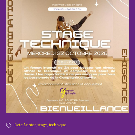
Date à noter
,
stage
,
technique
Étiquettes