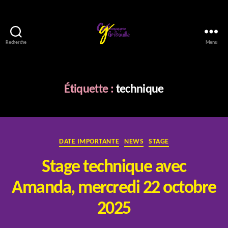
Recherche
Menu
Compagnie
Gribouille
Étiquette :
technique
Catégories
DATE IMPORTANTE
NEWS
STAGE
Stage technique avec
Amanda, mercredi 22 octobre
P
2025
a
r