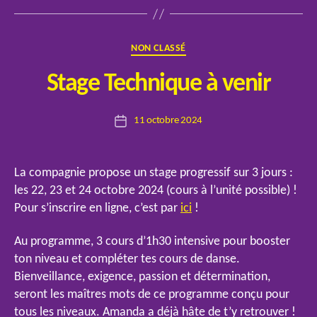
Catégories
NON CLASSÉ
P
Stage Technique à venir
a
r
Auteur
11 octobre 2024
E
Date
de
l
de
l’article
o
l’article
La compagnie propose un stage progressif sur 3 jours :
les 22, 23 et 24 octobre 2024 (cours à l’unité possible) !
Pour s’inscrire en ligne, c’est par
ici
!
Au programme, 3 cours d’1h30 intensive pour booster
ton niveau et compléter tes cours de danse.
Bienveillance, exigence, passion et détermination,
seront les maîtres mots de ce programme conçu pour
tous les niveaux. Amanda a déjà hâte de t’y retrouver !